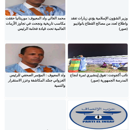
وزير الشؤون الإسلامية يؤدي زيارات تفقد
محمد الغالي ولد المعيوف: موريتانيا حققت
واطلاع لعدد من مصالح القطاع بانواذيبو
مكاسب تاريخية ونجحت في تجاوز الأزمات
(صور)
العالمية تحت قيادة فخامة الرئيس
نائب أكجوجت: تفوق إينشيري ثمرة لنجاح
ولد المعيوف : المؤتمر الصحفي للرئيس
المدرسة الجمهورية (صور)
الغزواني جسّد المكاشفة وعزز الاستقرار
والتنمية