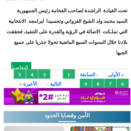
تحت القيادة الراشدة لصاحب الفخامة رئيس الجمهورية
السيد محمد ولد الشيخ الغزواني وتجسيدا لبرامجه الانتخابية
التي تملـكت الاصالة في الرؤية والقدرة على التنفيذ، فحققت
بلادنا خلال السنوات السبع الماضية تحولا جذريا على جميع
الجبها
التفاصيل
الصفحات
2
« الأولى
‹ السابقة
1
3
4
5
…
6
7
8
9
التالية ›
الأخيرة »
الأمن وقضايا الحدود