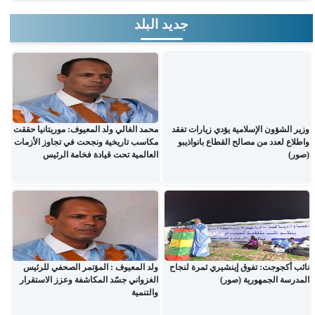
جديد البلد
وزير الشؤون الإسلامية يؤدي زيارات تفقد
محمد الغالي ولد المعيوف: موريتانيا حققت
واطلاع لعدد من مصالح القطاع بانواذيبو
مكاسب تاريخية ونجحت في تجاوز الأزمات
(صور)
العالمية تحت قيادة فخامة الرئيس
نائب أكجوجت: تفوق إينشيري ثمرة لنجاح
ولد المعيوف : المؤتمر الصحفي للرئيس
المدرسة الجمهورية (صور)
الغزواني جسّد المكاشفة وعزز الاستقرار
والتنمية