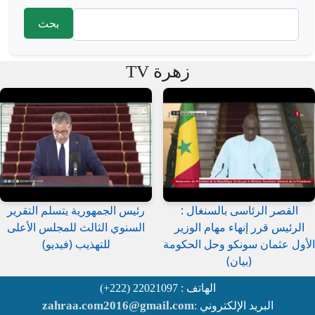
‏بحث ‏
استمارة البحث
زهرة TV
القصر الرئاسى بالسنغال :
رئيس الجمهورية يتسلم التقرير
الرئيس قرر إنهاء مهام الوزير
السنوي الثالث للمجلس الأعلى
الأول عثمان سونكو وحل الحكومة
للتهذيب (فيديو)
(بيان)
الهاتف : 22021097 (222+)
zahraa.com2016@gmail.com
البريد الإلكتروني :