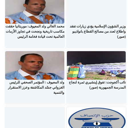
وزير الشؤون الإسلامية يؤدي زيارات تفقد
محمد الغالي ولد المعيوف: موريتانيا حققت
واطلاع لعدد من مصالح القطاع بانواذيبو
مكاسب تاريخية ونجحت في تجاوز الأزمات
(صور)
العالمية تحت قيادة فخامة الرئيس
نائب أكجوجت: تفوق إينشيري ثمرة لنجاح
ولد المعيوف : المؤتمر الصحفي للرئيس
المدرسة الجمهورية (صور)
الغزواني جسّد المكاشفة وعزز الاستقرار
والتنمية