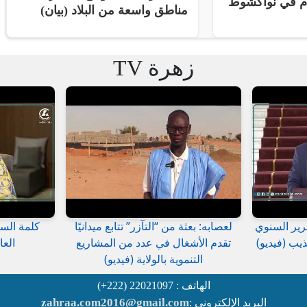
ام في نواكشوط
مناطق واسعة من البلاد (بيان)
زهرة TV
رير السنوي
لعصابه: بعثة من “التآزر” تتابع ميدانيًا
كلمة السي
يب (فيديو)
تقدم الأشغال في عدد من المشاريع
العا
التنموية بالولاية (فيديو)
الهاتف : 22021097 (222+)
zahraa.com2016@gmail.com
البريد الإلكتروني :