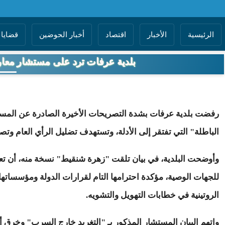
الرئيسية
الأخبار
اقتصاد
أخبار الحوضين
قضايا 
بلدية عرفات ترد على مستشار معار
رفضت بلدية عرفات بشدة التصريحات الأخيرة الصادرة عن المستشا
الباطلة" التي تفتقر إلى الأدلة، وتستهدف تضليل الرأي العام وت
وأوضحت البلدية، في بيان تلقت
"زهرة شنقيط"
نسخة منه، أن تعي
للجهات الوصية، مؤكدة احترامها التام لقرارات الدولة ومؤسساتها 
الروتينية في خطابات التهويل والتشويه.
واتهم البيان المستشار المذكور بـ "التغريد خارج السرب" وخرق 