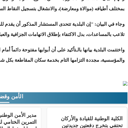
بمختلف أطيافه (موالاة ومعارضة)، والانشغال بتسجيل النقاط ال
وجاء في البيان:
"إن البلدية تتحدى المستشار المذكور أن يقدم للرأ
تلاعب بالمساعدات، بدل الاكتفاء بإطلاق الاتهامات الجزافية والعب
واختتمت البلدية بيانها بالـتأكيد على أن أبوابها مفتوحة دائماً أمام
والمؤسسية، مجددة التزامها التام بخدمة سكان المقاطعة بكل شف
الأمن وقضا
مدير الأمن الوط
الكلية الوطنية للقيادة والأركان
التمرين الختامي لل
تحتفي بتخرج دفعتين جديدتين