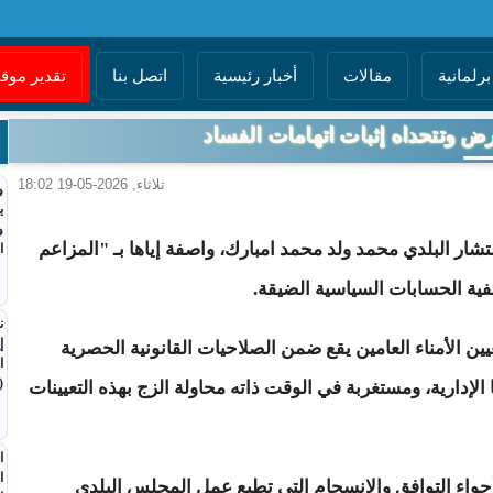
برلمانية
مقالات
أخبار رئيسية
اتصل بنا
تقدير مو
ض وتتحداه إثبات اتهامات الفساد
ثلاثاء, 2026-05-19 18:02
و
ي
و
ر البلدي محمد ولد محمد امبارك، واصفة إياها بـ "المزاعم
ا
صفية الحسابات السياسية الضيقة.
ن
إ
ين الأمناء العامين يقع ضمن الصلاحيات القانونية الحصرية
ا
(
الإدارية، ومستغربة في الوقت ذاته محاولة الزج بهذه التعيينات
ا
ا
أجواء التوافق والانسجام التي تطبع عمل المجلس البلدي