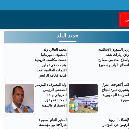
قف
جديد البلد
زير الشؤون الإسلامية
محمد الغالي ولد
ؤدي زيارات تفقد
المعيوف: موريتانيا
اطلاع لعدد من مصالح
حققت مكاسب تاريخية
لقطاع بانواذيبو (صور)
ونجحت في تجاوز
الأزمات العالمية تحت
قيادة فخامة الرئيس
ائب أكجوجت: تفوق
ولد المعيوف : المؤتمر
ينشيري ثمرة لنجاح
الصحفي للرئيس
لمدرسة الجمهورية
الغزواني جسّد
صور)
المكاشفة وعزز
الاستقرار والتنمية
لإنصاف": رؤية
المدير العام أسنيم :
لرئيس في المؤتمر
شراكتنا مع مؤسسة