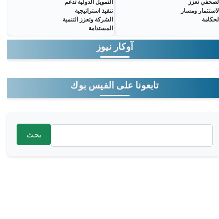
لصحفي تعزز
التمويل الدولية تدعم
لاستثمار ومسار
تنفيذ استراتيجية
لحكامة
الشركة وتعزز التنمية
المستدامة
آوكار نيوز
تابعونا على الفيس بوك
‏بحث ‏
استمارة البحث