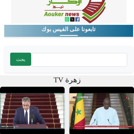
تابعونا على الفيس بوك
‏بحث ‏
استمارة البحث
زهرة TV