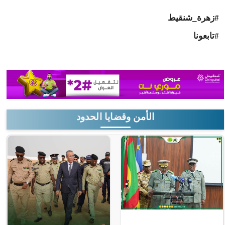
#زهرة_شنقيط
#تابعونا
الأمن وقضايا الحدود