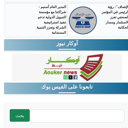
لإنصاف": رؤية
المدير العام أسنيم :
لرئيس في المؤتمر
شراكتنا مع مؤسسة
لصحفي تعزز
التمويل الدولية تدعم
لاستثمار ومسار
تنفيذ استراتيجية
لحكامة
الشركة وتعزز التنمية
المستدامة
آوكار نيوز
تابعونا على الفيس بوك
‏بحث ‏
استمارة البحث