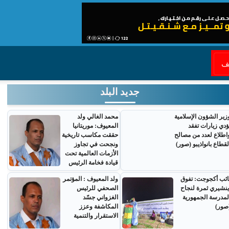
قف
جديد البلد
زير الشؤون الإسلامية
محمد الغالي ولد
ؤدي زيارات تفقد
المعيوف: موريتانيا
اطلاع لعدد من مصالح
حققت مكاسب تاريخية
لقطاع بانواذيبو (صور)
ونجحت في تجاوز
الأزمات العالمية تحت
قيادة فخامة الرئيس
ائب أكجوجت: تفوق
ولد المعيوف : المؤتمر
ينشيري ثمرة لنجاح
الصحفي للرئيس
لمدرسة الجمهورية
الغزواني جسّد
صور)
المكاشفة وعزز
الاستقرار والتنمية