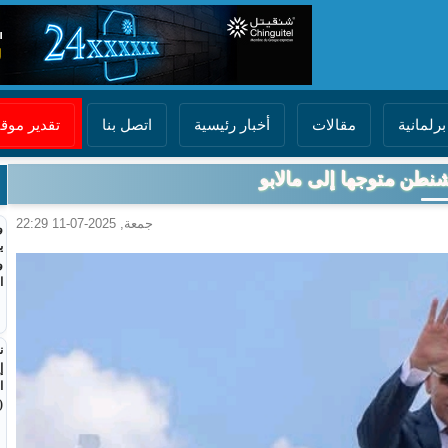
برلمانية
مقالات
أخبار رئيسية
اتصل بنا
تقدير مو
شنطن متوجها إلى مالابو
جمعة, 2025-07-11 22:29
و
ي
و
ا
ن
إ
ا
(