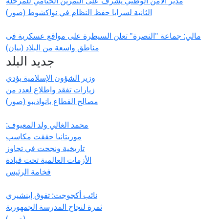
مدير الأمن الوطني يشرف على التمرين الختامي للمرحلة
الثانية لسرايا حفظ النظام في نواكشوط (صور)
مالي: جماعة "النصرة" تعلن السيطرة على مواقع عسكرية فى
مناطق واسعة من البلاد (بيان)
جديد البلد
وزير الشؤون الإسلامية يؤدي
زيارات تفقد واطلاع لعدد من
مصالح القطاع بانواذيبو (صور)
محمد الغالي ولد المعيوف:
موريتانيا حققت مكاسب
تاريخية ونجحت في تجاوز
الأزمات العالمية تحت قيادة
فخامة الرئيس
نائب أكجوجت: تفوق إينشيري
ثمرة لنجاح المدرسة الجمهورية
(صور)