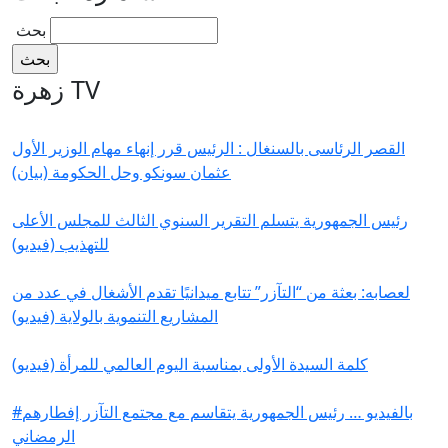
‏بحث ‏
زهرة TV
القصر الرئاسى بالسنغال : الرئيس قرر إنهاء مهام الوزير الأول
عثمان سونكو وحل الحكومة (بيان)
رئيس الجمهورية يتسلم التقرير السنوي الثالث للمجلس الأعلى
للتهذيب (فيديو)
لعصابه: بعثة من “التآزر” تتابع ميدانيًا تقدم الأشغال في عدد من
المشاريع التنموية بالولاية (فيديو)
كلمة السيدة الأولى بمناسبة اليوم العالمي للمرأة (فيديو)
#بالفيديو … رئيس الجمهورية يتقاسم مع مجتمع التآزر إفطارهم
الرمضاني