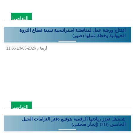
التفاصيل
افتتاح ورشة عمل لمناقشة استراتيجية تنمية قطاع الثروة
الحيوانية وخطة عملها (صور)
أربعاء, 2026-05-13 11:56
التفاصيل
شنقيتل تعزز ريادتها الرقمية بتوقيع دفتر التزامات الجيل
الخامس (5G) (إيجاز صحفى)