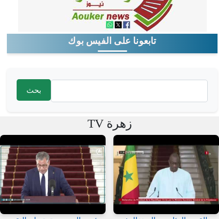
تابعونا على الفيس بوك
‏بحث ‏
استمارة البحث
زهرة TV