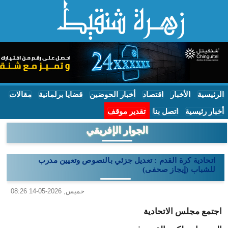
الرئيسية
الأخبار
اقتصاد
أخبار الحوضين
قضايا برلمانية
مقالات
أخبار رئيسية
اتصل بنا
تقدير موقف
الجوار الإفريقي
اتحادية كرة القدم : تعديل جزئي بالنصوص وتعيين مدرب
للشباب (إيجاز صحفى)
خميس, 2026-05-14 08:26
اجتمع مجلس الاتحادية