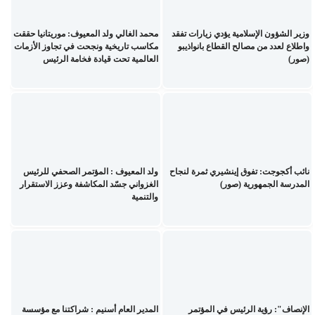
وزير الشؤون الإسلامية يؤدي زيارات تفقد
محمد الغالي ولد المعيوف: موريتانيا حققت
واطلاع لعدد من مصالح القطاع بانواذيبو
مكاسب تاريخية ونجحت في تجاوز الأزمات
(صور)
العالمية تحت قيادة فخامة الرئيس
نائب أكجوجت: تفوق إينشيري ثمرة لنجاح
ولد المعيوف : المؤتمر الصحفي للرئيس
المدرسة الجمهورية (صور)
الغزواني جسّد المكاشفة وعزز الاستقرار
والتنمية
الإنصاف": رؤية الرئيس في المؤتمر
المدير العام أسنيم : شراكتنا مع مؤسسة