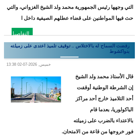
التي وجهها رئيس الجمهورية محمد ولد الشيخ الغزواني، والتي
حث فيها المواطنين على قضاء عطلهم الصيفية داخل ا
التفاصيل
رفضت السماح له بالاختلاس .. توقيف تلميذ اعتدى على زميلته
بنواكشوط
خميس, 2026-07-02 13:38
قال الأستاذ محمد ولد الشيخ
إن الشرطة الوطنية أوقفت
أحد التلاميذ خارج أحد مراكز
الباكولوريا، بعدما قام
بالاعتداء بالضرب على زميلته
فور خروجها من قاعة من الامتحان.