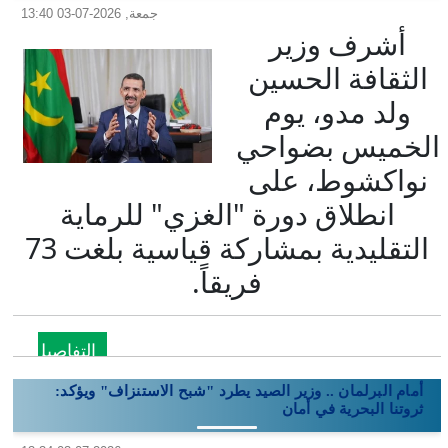
جمعة, 2026-07-03 13:40
أشرف وزير
الثقافة الحسين
ولد مدو، يوم
الخميس بضواحي
نواكشوط، على
انطلاق دورة "الغزي" للرماية
التقليدية بمشاركة قياسية بلغت 73
فريقاً.
التفاصيل
أمام البرلمان .. وزير الصيد يطرد "شبح الاستنزاف" ويؤكد:
ثروتنا البحرية في أمان