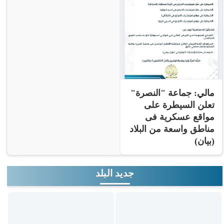
مالي: جماعة "النصرة"
تعلن السيطرة على
مواقع عسكرية فى
مناطق واسعة من البلاد
(بيان)
جديد البلد