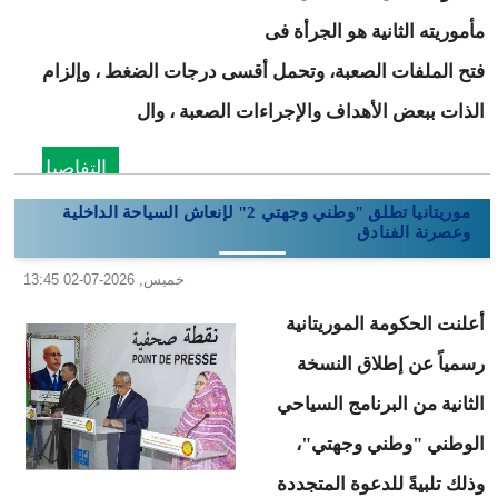
مأموريته الثانية هو الجرأة فى
فتح الملفات الصعبة، وتحمل أقسى درجات الضغط ، وإلزام
الذات ببعض الأهداف والإجراءات الصعبة ، وال
التفاصيل
موريتانيا تطلق "وطني وجهتي 2" لإنعاش السياحة الداخلية
وعصرنة الفنادق
خميس, 2026-07-02 13:45
أعلنت الحكومة الموريتانية
رسمياً عن إطلاق النسخة
الثانية من البرنامج السياحي
الوطني "وطني وجهتي"،
وذلك تلبيةً للدعوة المتجددة