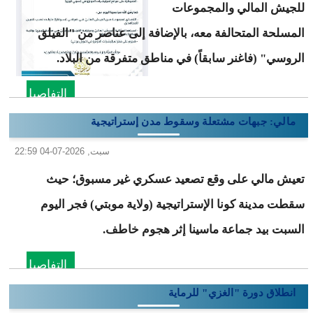
للجيش المالي والمجموعات
المسلحة المتحالفة معه، بالإضافة إلى عناصر من "الفيلق
الروسي" (فاغنر سابقاً) في مناطق متفرقة من البلاد.
التفاصيل
مالي: جبهات مشتعلة وسقوط مدن إستراتيجية
سبت, 2026-07-04 22:59
تعيش مالي على وقع تصعيد عسكري غير مسبوق؛ حيث
سقطت مدينة كونا الإستراتيجية (ولاية موبتي) فجر اليوم
السبت بيد جماعة ماسينا إثر هجوم خاطف.
التفاصيل
انطلاق دورة "الغزي" للرماية