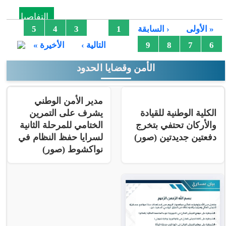
التفاصيل
الصفحات
2
« الأولى
‹ السابقة
1
3
4
5
…
6
7
8
9
التالية ›
الأخيرة »
الأمن وقضايا الحدود
مدير الأمن الوطني
الكلية الوطنية للقيادة
يشرف على التمرين
والأركان تحتفي بتخرج
الختامي للمرحلة الثانية
دفعتين جديدتين (صور)
لسرايا حفظ النظام في
نواكشوط (صور)