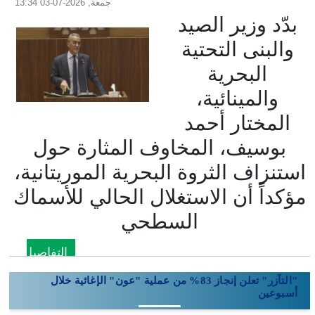
جمعة, 2026-07-03 13:34
بدّد وزير الصيد
والبنى التحتية
البحرية
والمينائية،
المختار أحمد
بوسيف، المخاوف المثارة حول
استنزاف الثروة البحرية الموريتانية،
مؤكداً أن الاستغلال الحالي للأسماك
السطحي
التفاصيل
"التآزر" تعلن إنجاز 83% من عملية "عون" الإغاثية خلال
أسبوعين