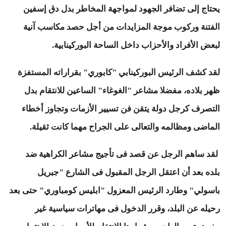
يحتاج إلى تضافر الجهود لمواجهة المخاطر بدل دق إسفين
الفتنة وركوب موجة المزايدات من أجل حصد مكاسب آنية
لبعض الأفراد والأحزاب داخل الساحة البوركينابية.
لقد كشف الرئيس البوركينابي "كابوري" بقراراته المستفزة
ظهر بلاده، مفضلا مشاعر "الغوغاء" الساعين للانتقام بدل
التصرف كرجل دولة يتقن فن تسيير الأزمات وتجاوز أخطاء
الماضى ومظالمه والتعالى على الجراح مهما كانت ثقيلة.
لقد ساهم الرجل عن قصد فى تأجيج مشاعر الكراهية ضد
بلده بعد أن اعتقل الرجل المقبول فى الشارع "جبريل
باسولي" وطارد الرئيس المعزول "ابليس كومباوري" حتى بعد
رحيله عن البلد، وقرر الدخول فى مهاترات سياسية غير