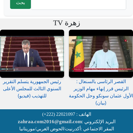
استمارة البحث
زهرة TV
القصر الرئاسى بالسنغال :
رئيس الجمهورية يتسلم التقرير
الرئيس قرر إنهاء مهام الوزير
السنوي الثالث للمجلس الأعلى
الأول عثمان سونكو وحل الحكومة
للتهذيب (فيديو)
(بيان)
الهاتف : 22021097 (222+)
zahraa.com2016@gmail.com
البريد الإلكتروني :
المقر الاجتماعي :أكدرنيت/الحوض الغربي/موريتانيا