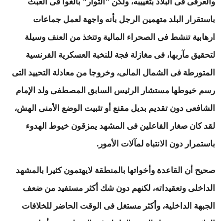
والعرقى فى البلاد بتغييبه، ولكن "الثوار" بالغوا فى العبث
باستقرار البلد متهمين الرجل بأنه واجهة لعمل جماعات
ارهابية تنشط فى الصحراء المالية وتتخذ من العنف وسيلة
لتحقيق مآربها، فى مغازلة فجة للنخبة العسكرية الفرنسية
المتورطة فى الشمال المالى، وخروجا من معادلة التحييد التى
رسم خيوطها مستشار الرئيس السابق المصطفى ولد الإمام
الشافعى دون تقديم بديل مقنع أو تثبيت الوضع الأمنى الهش،
لقد كان صغار الفاعلين فى المشهد يمزقون خيوط الهدوء
باستمرار دون الانتباه لمآلات الأمور.
صحيح أن القاعدة وأخواتها بالمنطقة لايهتمون كثيرا بالمشهد
الداخلى وتعقيداته، لكنهم دون شك أكثر مستفيد من ضعف
الجبهة الداخلية، وأكثر مستغل فى الوقت الحاضر للخلافات