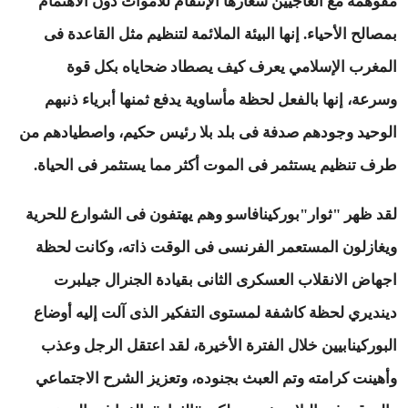
مفوهمة مع العاجيين شعارها الإنتقام للأموات دون الاهتمام
بمصالح الأحياء. إنها البيئة الملائمة لتنظيم مثل القاعدة فى
المغرب الإسلامي يعرف كيف يصطاد ضحاياه بكل قوة
وسرعة، إنها بالفعل لحظة مأساوية يدفع ثمنها أبرياء ذنبهم
الوحيد وجودهم صدفة فى بلد بلا رئيس حكيم، واصطيادهم من
طرف تنظيم يستثمر فى الموت أكثر مما يستثمر فى الحياة.
لقد ظهر "ثوار"بوركينافاسو وهم يهتفون فى الشوارع للحرية
ويغازلون المستعمر الفرنسى فى الوقت ذاته، وكانت لحظة
اجهاض الانقلاب العسكرى الثانى بقيادة الجنرال جيلبرت
دينديري لحظة كاشفة لمستوى التفكير الذى آلت إليه أوضاع
البوركينابيين خلال الفترة الأخيرة، لقد اعتقل الرجل وعذب
وأهينت كرامته وتم العبث بجنوده، وتعزيز الشرح الاجتماعي