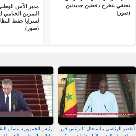
تحتفي بتخرج دفعتين جديدتين
مدير الأمن الوط
(صور)
التمرين الختامي لل
لسرايا حفظ النظ
(صور)
القصر الرئاسى بالسنغال : الرئيس قرر
رئيس الجمهورية يتسلم التق
إنهاء مهام الوزير الأول عثمان سونكو
الثالث للمجلس الأعلى للتهذ