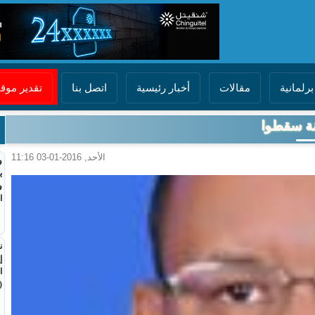
برلمانية
مقالات
أخبار رئيسية
اتصل بنا
تقدير مو
تنة سقطوا
الأحد, 2016-01-03 11:16
و
ي
و
ا
ن
إ
ا
(