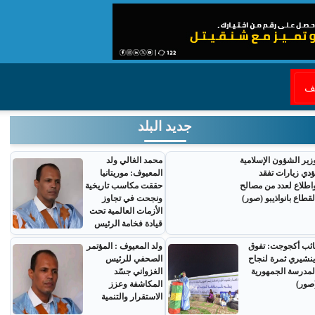
قف
جديد البلد
زير الشؤون الإسلامية
محمد الغالي ولد
ؤدي زيارات تفقد
المعيوف: موريتانيا
اطلاع لعدد من مصالح
حققت مكاسب تاريخية
لقطاع بانواذيبو (صور)
ونجحت في تجاوز
الأزمات العالمية تحت
قيادة فخامة الرئيس
ائب أكجوجت: تفوق
ولد المعيوف : المؤتمر
ينشيري ثمرة لنجاح
الصحفي للرئيس
لمدرسة الجمهورية
الغزواني جسّد
صور)
المكاشفة وعزز
الاستقرار والتنمية