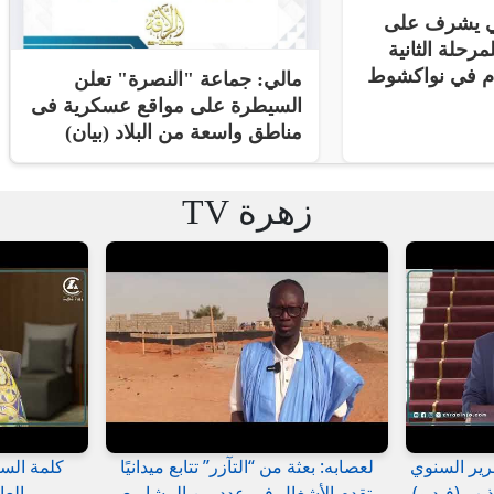
ني يشرف على
مرحلة الثانية
ام في نواكشوط
مالي: جماعة "النصرة" تعلن
السيطرة على مواقع عسكرية فى
مناطق واسعة من البلاد (بيان)
زهرة TV
رير السنوي
لعصابه: بعثة من “التآزر” تتابع ميدانيًا
كلمة السي
يب (فيديو)
تقدم الأشغال في عدد من المشاريع
العا