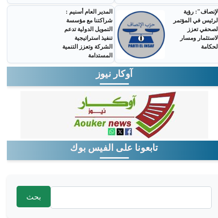
لإنصاف": رؤية
المدير العام أسنيم :
لرئيس في المؤتمر
شراكتنا مع مؤسسة
لصحفي تعزز
التمويل الدولية تدعم
لاستثمار ومسار
تنفيذ استراتيجية
لحكامة
الشركة وتعزز التنمية
المستدامة
آوكار نيوز
تابعونا على الفيس بوك
‏بحث ‏
استمارة البحث