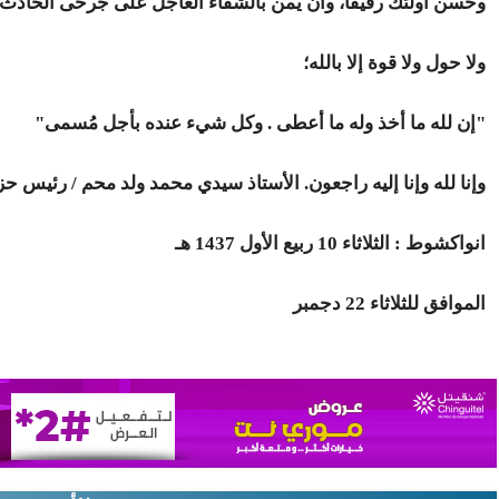
وحسن أولئك رفيقا، وأن يمن بالشفاء العاجل على جرحى الحادث.
ولا حول ولا قوة إلا بالله؛
"إن لله ما أخذ وله ما أعطى . وكل شيء عنده بأجل مُسمى"
وإنا لله وإنا إليه راجعون. الأستاذ سيدي محمد ولد محم / رئيس ح
انواكشوط : الثلاثاء 10 ربيع الأول 1437 هـ
الموافق للثلاثاء 22 دجمبر