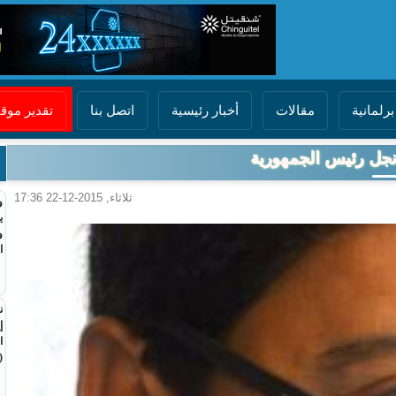
برلمانية
مقالات
أخبار رئيسية
اتصل بنا
تقدير مو
 نجل رئيس الجمهورية
ثلاثاء, 2015-12-22 17:36
و
ي
و
ا
ن
إ
ا
(