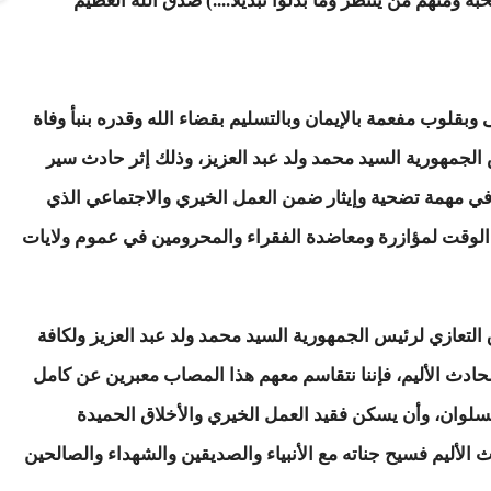
 ومنهم من ينتظر وما بدلوا تبديلا....) صدق الله العظيم
وبقلوب مفعمة بالإيمان وبالتسليم بقضاء الله وقدره بنبأ وفاة
س الجمهورية السيد محمد ولد عبد العزيز، وذلك إثر حادث سير
في مهمة تضحية وإيثار ضمن العمل الخيري والاجتماعي الذي
 الوقت لمؤازرة ومعاضدة الفقراء والمحرومين في عموم ولايات
التعازي لرئيس الجمهورية السيد محمد ولد عبد العزيز ولكافة
لحادث الأليم، فإننا نتقاسم معهم هذا المصاب معبرين عن كامل
السلوان، وأن يسكن فقيد العمل الخيري والأخلاق الحميدة
ث الأليم فسيح جناته مع الأنبياء والصديقين والشهداء والصالحين