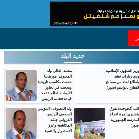
قف
جديد البلد
زير الشؤون الإسلامية
محمد الغالي ولد
ؤدي زيارات تفقد
المعيوف: موريتانيا
اطلاع لعدد من مصالح
حققت مكاسب تاريخية
لقطاع بانواذيبو (صور)
ونجحت في تجاوز
الأزمات العالمية تحت
قيادة فخامة الرئيس
ائب أكجوجت: تفوق
ولد المعيوف : المؤتمر
ينشيري ثمرة لنجاح
الصحفي للرئيس
لمدرسة الجمهورية
الغزواني جسّد
صور)
المكاشفة وعزز
الاستقرار والتنمية