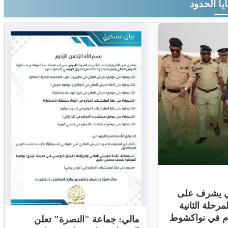
يا الحدود
ني يشرف على
مرحلة الثانية
ام في نواكشوط
مالي: جماعة "النصرة" تعلن