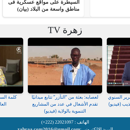
السيطرة على مواقع عسكرية فى
مناطق واسعة من البلاد (بيان)
زهرة TV
رير السنوي
لعصابه: بعثة من “التآزر” تتابع ميدانيًا
كلمة السي
يب (فيديو)
تقدم الأشغال في عدد من المشاريع
العا
التنموية بالولاية (فيديو)
الهاتف : 22021097 (222+)
zahraa.com2016@gmail.com
البريد الإلكتروني :