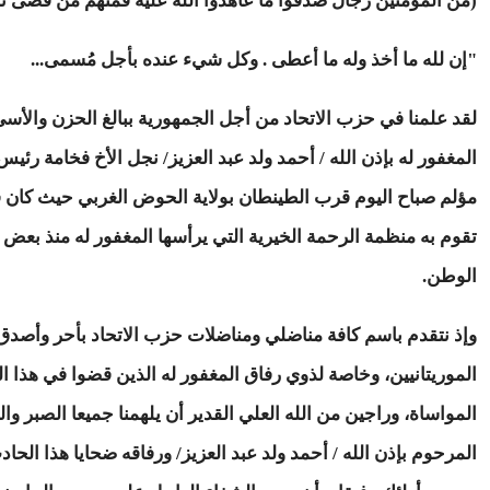
(من المؤمنين رجال صدقوا ما عاهدوا الله عليه فمنهم من قضى نحبه
"إن لله ما أخذ وله ما أعطى . وكل شيء عنده بأجل مُسمى...
لقد علمنا في حزب الاتحاد من أجل الجمهورية ببالغ الحزن والأسى 
المغفور له بإذن الله / أحمد ولد عبد العزيز/ نجل الأخ فخامة رئي
مؤلم صباح اليوم قرب الطينطان بولاية الحوض الغربي حيث كان 
تقوم به منظمة الرحمة الخيرية التي يرأسها المغفور له منذ بعض
الوطن.
وإذ نتقدم باسم كافة مناضلي ومناضلات حزب الاتحاد بأحر وأصدق 
الموريتانيين، وخاصة لذوي رفاق المغفور له الذين قضوا في هذا ا
المواساة، وراجين من الله العلي القدير أن يلهمنا جميعا الصبر و
المرحوم بإذن الله / أحمد ولد عبد العزيز/ ورفاقه ضحايا هذا الحاد