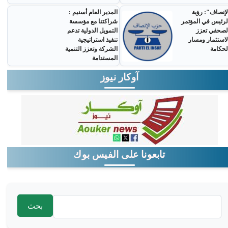
لإنصاف": رؤية
المدير العام أسنيم :
لرئيس في المؤتمر
شراكتنا مع مؤسسة
لصحفي تعزز
التمويل الدولية تدعم
لاستثمار ومسار
تنفيذ استراتيجية
لحكامة
الشركة وتعزز التنمية
المستدامة
آوكار نيوز
تابعونا على الفيس بوك
‏بحث ‏
استمارة البحث