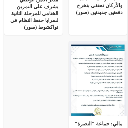
والأركان تحتفي بتخرج
يشرف على التمرين
دفعتين جديدتين (صور)
الختامي للمرحلة الثانية
لسرايا حفظ النظام في
نواكشوط (صور)
مالي: جماعة "النصرة"