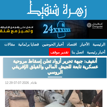
الرئيسية
الأخبار
اقتصاد
أخبار الحوضين
قضايا برلمانية
مقالات
أخبار رئيسية
اتصل بنا
تقدير موقف
أنفيف: جبهة تحرير أزواد تعلن إسقاط مروحية
عسكرية تابعة للجيش المالي والفيلق الإفريقي
الروسي
ثلاثاء, 2026-07-07 12:29