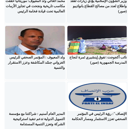
وزير الشؤون الإسلامية يؤدي زيارات تفقد
محمد الغالي ولد المعيوف: موريتانيا حققت
واطلاع لعدد من مصالح القطاع بانواذيبو
مكاسب تاريخية ونجحت في تجاوز الأزمات
(صور)
العالمية تحت قيادة فخامة الرئيس
نائب أكجوجت: تفوق إينشيري ثمرة لنجاح
ولد المعيوف : المؤتمر الصحفي للرئيس
المدرسة الجمهورية (صور)
الغزواني جسّد المكاشفة وعزز الاستقرار
والتنمية
الإنصاف": رؤية الرئيس في المؤتمر
المدير العام أسنيم : شراكتنا مع مؤسسة
الصحفي تعزز الاستثمار ومسار الحكامة
التمويل الدولية تدعم تنفيذ استراتيجية
الشركة وتعزز التنمية المستدامة