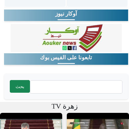
آوكار نيوز
تابعونا على الفيس بوك
‏بحث ‏
استمارة البحث
زهرة TV