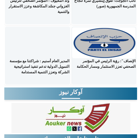
نائب أكجوجت: تفوق إينشيري ثمرة لنجاح
ولد المعيوف : المؤتمر الصحفي للرئيس
المدرسة الجمهورية (صور)
الغزواني جسّد المكاشفة وعزز الاستقرار
والتنمية
الإنصاف": رؤية الرئيس في المؤتمر
المدير العام أسنيم : شراكتنا مع مؤسسة
الصحفي تعزز الاستثمار ومسار الحكامة
التمويل الدولية تدعم تنفيذ استراتيجية
الشركة وتعزز التنمية المستدامة
آوكار نيوز