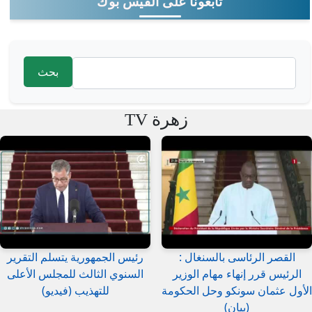
تابعونا على الفيس بوك
‏بحث ‏
استمارة البحث
زهرة TV
القصر الرئاسى بالسنغال :
رئيس الجمهورية يتسلم التقرير
الرئيس قرر إنهاء مهام الوزير
السنوي الثالث للمجلس الأعلى
الأول عثمان سونكو وحل الحكومة
للتهذيب (فيديو)
(بيان)