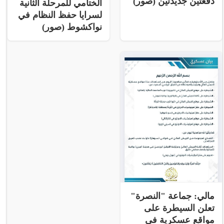
دفعتين جديدتين (صور)
الختامي للمرحلة الثانية
لسرايا حفظ النظام في
نواكشوط (صور)
مالي: جماعة "النصرة"
تعلن السيطرة على
مواقع عسكرية فى