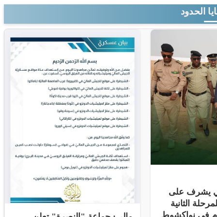
يا الحدود
ني يشرف على
مرحلة الثانية
ام في نواكشوط
مالي: جماعة "النصرة" تعلن