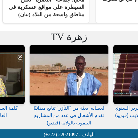
السيطرة على مواقع عسكرية فى
مناطق واسعة من البلاد (بيان)
زهرة TV
رير السنوي
لعصابه: بعثة من “التآزر” تتابع ميدانيًا
كلمة السي
يب (فيديو)
تقدم الأشغال في عدد من المشاريع
العا
التنموية بالولاية (فيديو)
الهاتف : 22021097 (222+)