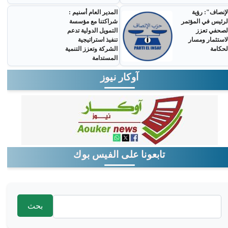
لإنصاف": رؤية
المدير العام أسنيم :
لرئيس في المؤتمر
شراكتنا مع مؤسسة
لصحفي تعزز
التمويل الدولية تدعم
لاستثمار ومسار
تنفيذ استراتيجية
لحكامة
الشركة وتعزز التنمية
المستدامة
آوكار نيوز
تابعونا على الفيس بوك
‏بحث ‏
استمارة البحث