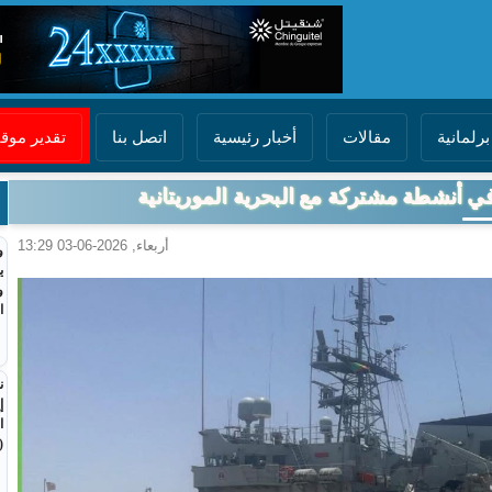
برلمانية
مقالات
أخبار رئيسية
اتصل بنا
تقدير مو
في أنشطة مشتركة مع البحرية الموريتانية
أربعاء, 2026-06-03 13:29
و
ي
و
ا
ن
إ
ا
(