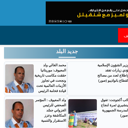
قف
جديد البلد
زير الشؤون الإسلامية
محمد الغالي ولد
ؤدي زيارات تفقد
المعيوف: موريتانيا
اطلاع لعدد من مصالح
حققت مكاسب تاريخية
لقطاع بانواذيبو (صور)
ونجحت في تجاوز
الأزمات العالمية تحت
قيادة فخامة الرئيس
ائب أكجوجت: تفوق
ولد المعيوف : المؤتمر
ينشيري ثمرة لنجاح
الصحفي للرئيس
لمدرسة الجمهورية
الغزواني جسّد
صور)
المكاشفة وعزز
الاستقرار والتنمية