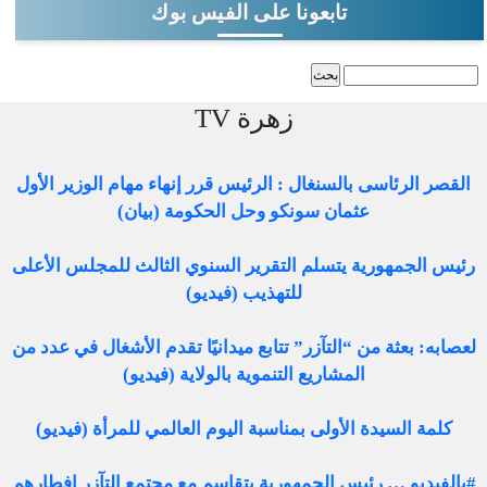
تابعونا على الفيس بوك
‏بحث ‏
استمارة البحث
زهرة TV
القصر الرئاسى بالسنغال : الرئيس قرر إنهاء مهام الوزير الأول
عثمان سونكو وحل الحكومة (بيان)
رئيس الجمهورية يتسلم التقرير السنوي الثالث للمجلس الأعلى
للتهذيب (فيديو)
لعصابه: بعثة من “التآزر” تتابع ميدانيًا تقدم الأشغال في عدد من
المشاريع التنموية بالولاية (فيديو)
كلمة السيدة الأولى بمناسبة اليوم العالمي للمرأة (فيديو)
#بالفيديو … رئيس الجمهورية يتقاسم مع مجتمع التآزر إفطارهم