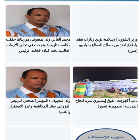
وزير الشؤون الإسلامية يؤدي زيارات تفقد
محمد الغالي ولد المعيوف: موريتانيا حققت
واطلاع لعدد من مصالح القطاع بانواذيبو
مكاسب تاريخية ونجحت في تجاوز الأزمات
(صور)
العالمية تحت قيادة فخامة الرئيس
نائب أكجوجت: تفوق إينشيري ثمرة لنجاح
ولد المعيوف : المؤتمر الصحفي للرئيس
المدرسة الجمهورية (صور)
الغزواني جسّد المكاشفة وعزز الاستقرار
والتنمية