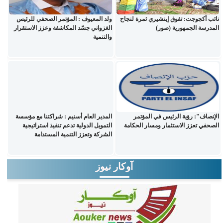
نائب أكجوجت: تفوق إينشيري ثمرة لنجاح
ولد المعيوف : المؤتمر الصحفي للرئيس
المدرسة الجمهورية (صور)
الغزواني جسّد المكاشفة وعزز الاستقرار
والتنمية
الإنصاف": رؤية الرئيس في المؤتمر
المدير العام أسنيم : شراكتنا مع مؤسسة
الصحفي تعزز الاستثمار ومسار الحكامة
التمويل الدولية تدعم تنفيذ استراتيجية
الشركة وتعزز التنمية المستدامة
آوكار نيوز