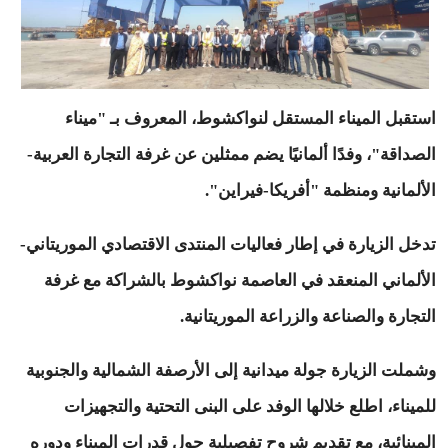
استقبل الميناء المستقل لنواكشوط، المعروف بـ "ميناء
الصداقة"، وفدًا ألمانيًا يضم ممثلين عن غرفة التجارة العربية-
الألمانية ومنظمة "أفريكا-فيراين".
تدخل الزيارة في إطار فعاليات المنتدى الاقتصادي الموريتاني-
الألماني المنعقد في العاصمة نواكشوط بالشراكة مع غرفة
التجارة والصناعة والزراعة الموريتانية.
وشملت الزيارة جولة ميدانية إلى الأرصفة الشمالية والجنوبية
للميناء، اطلع خلالها الوفد على البنى التحتية والتجهيزات
المينائية، مع تقديم شروح تفصيلية حول قدرات الميناء ودوره