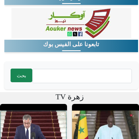
تابعونا على الفيس بوك
‏بحث ‏
استمارة البحث
زهرة TV