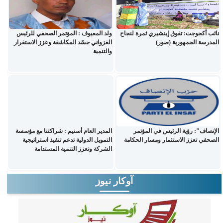
نائب أكجوجت: تفوق إينشيري ثمرة لنجاح
ولد المعيوف : المؤتمر الصحفي للرئيس
المدرسة الجمهورية (صور)
الغزواني جسّد المكاشفة وعزز الاستقرار
والتنمية
الإنصاف": رؤية الرئيس في المؤتمر
المدير العام أسنيم : شراكتنا مع مؤسسة
الصحفي تعزز الاستثمار ومسار الحكامة
التمويل الدولية تدعم تنفيذ استراتيجية
الشركة وتعزز التنمية المستدامة
آوكار نيوز