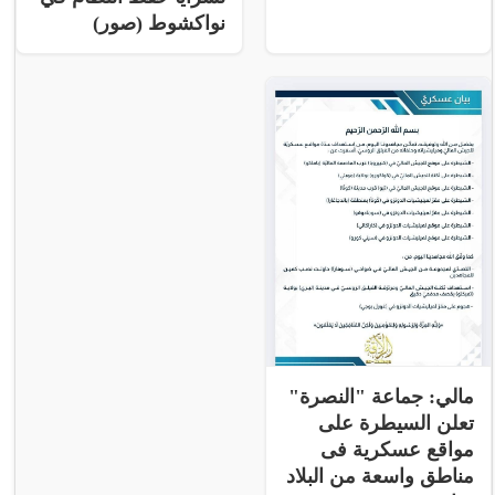
نواكشوط (صور)
مالي: جماعة "النصرة"
تعلن السيطرة على
مواقع عسكرية فى
مناطق واسعة من البلاد