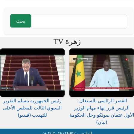
‏بحث ‏
استمارة البحث
زهرة TV
القصر الرئاسى بالسنغال :
رئيس الجمهورية يتسلم التقرير
الرئيس قرر إنهاء مهام الوزير
السنوي الثالث للمجلس الأعلى
الأول عثمان سونكو وحل الحكومة
للتهذيب (فيديو)
(بيان)
الهاتف : 22021097 (222+)