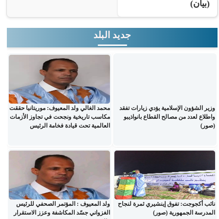
(بيان)
جديد البلد
وزير الشؤون الإسلامية يؤدي زيارات تفقد
محمد الغالي ولد المعيوف: موريتانيا حققت
واطلاع لعدد من مصالح القطاع بانواذيبو
مكاسب تاريخية ونجحت في تجاوز الأزمات
(صور)
العالمية تحت قيادة فخامة الرئيس
نائب أكجوجت: تفوق إينشيري ثمرة لنجاح
ولد المعيوف : المؤتمر الصحفي للرئيس
المدرسة الجمهورية (صور)
الغزواني جسّد المكاشفة وعزز الاستقرار