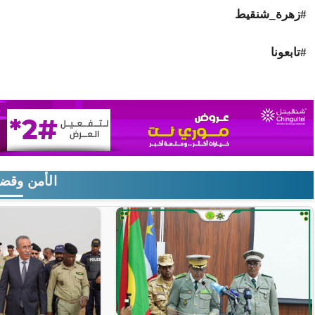
#زهرة_شنقيط
#تابعونا
الأمن وقضا