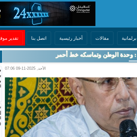
برلمانية
مقالات
أخبار رئيسية
اتصل بنا
تقدير مو
: وحدة الوطن وتماسكه خط أحمر
الأحد, 2025-11-09 07:06
و
ي
و
ا
ن
إ
ا
(