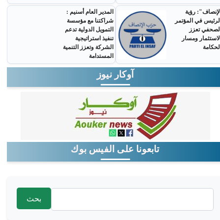
لإنصاف": رؤية
المدير العام أسنيم :
لرئيس في المؤتمر
شراكتنا مع مؤسسة
لصحفي تعزز
التمويل الدولية تدعم
لاستثمار ومسار
تنفيذ استراتيجية
لحكامة
الشركة وتعزز التنمية
المستدامة
آوكار نيوز
تابعونا على الفيس بوك
‏بحث ‏
استمارة البحث