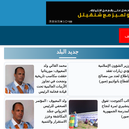
قف
جديد البلد
زير الشؤون الإسلامية
محمد الغالي ولد
ؤدي زيارات تفقد
المعيوف: موريتانيا
اطلاع لعدد من مصالح
حققت مكاسب تاريخية
لقطاع بانواذيبو (صور)
ونجحت في تجاوز
الأزمات العالمية تحت
قيادة فخامة الرئيس
ائب أكجوجت: تفوق
ولد المعيوف : المؤتمر
ينشيري ثمرة لنجاح
الصحفي للرئيس
لمدرسة الجمهورية
الغزواني جسّد
صور)
المكاشفة وعزز
الاستقرار والتنمية