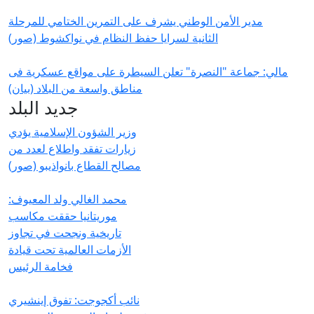
مدير الأمن الوطني يشرف على التمرين الختامي للمرحلة
الثانية لسرايا حفظ النظام في نواكشوط (صور)
مالي: جماعة "النصرة" تعلن السيطرة على مواقع عسكرية فى
مناطق واسعة من البلاد (بيان)
جديد البلد
وزير الشؤون الإسلامية يؤدي
زيارات تفقد واطلاع لعدد من
مصالح القطاع بانواذيبو (صور)
محمد الغالي ولد المعيوف:
موريتانيا حققت مكاسب
تاريخية ونجحت في تجاوز
الأزمات العالمية تحت قيادة
فخامة الرئيس
نائب أكجوجت: تفوق إينشيري