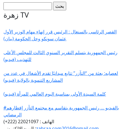
استمارة البحث
‏بحث ‏
زهرة TV
القصر الرئاسى بالسنغال : الرئيس قرر إنهاء مهام الوزير الأول
عثمان سونكو وحل الحكومة (بيان)
رئيس الجمهورية يتسلم التقرير السنوي الثالث للمجلس الأعلى
للتهذيب (فيديو)
لعصابه: بعثة من “التآزر” تتابع ميدانيًا تقدم الأشغال في عدد من
المشاريع التنموية بالولاية (فيديو)
كلمة السيدة الأولى بمناسبة اليوم العالمي للمرأة (فيديو)
#بالفيديو … رئيس الجمهورية يتقاسم مع مجتمع التآزر إفطارهم
الرمضاني
الهاتف : 22021097 (222+)
zahraa.com2016@gmail.com
البريد الإلكتروني :