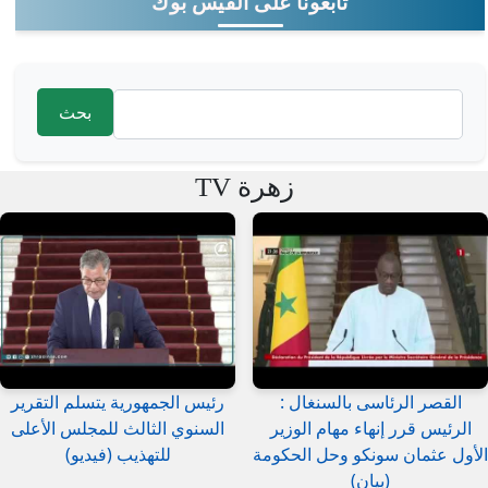
تابعونا على الفيس بوك
‏بحث ‏
استمارة البحث
زهرة TV
القصر الرئاسى بالسنغال :
رئيس الجمهورية يتسلم التقرير
الرئيس قرر إنهاء مهام الوزير
السنوي الثالث للمجلس الأعلى
الأول عثمان سونكو وحل الحكومة
للتهذيب (فيديو)
(بيان)