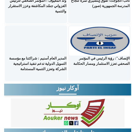
نائب أكجوجت: تفوق إينشيري ثمرة لنجاح
ولد المعيوف : المؤتمر الصحفي للرئيس
المدرسة الجمهورية (صور)
الغزواني جسّد المكاشفة وعزز الاستقرار
والتنمية
الإنصاف": رؤية الرئيس في المؤتمر
المدير العام أسنيم : شراكتنا مع مؤسسة
الصحفي تعزز الاستثمار ومسار الحكامة
التمويل الدولية تدعم تنفيذ استراتيجية
الشركة وتعزز التنمية المستدامة
آوكار نيوز