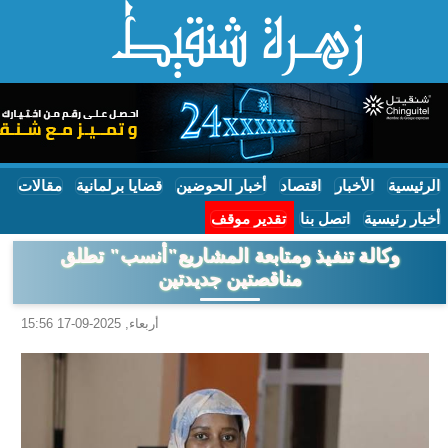
الرئيسية
الأخبار
اقتصاد
أخبار الحوضين
قضايا برلمانية
مقالات
أخبار رئيسية
اتصل بنا
تقدير موقف
وكالة تنفيذ ومتابعة المشاريع"أنسب" تطلق
مناقصتين جديدتين
أربعاء, 2025-09-17 15:56