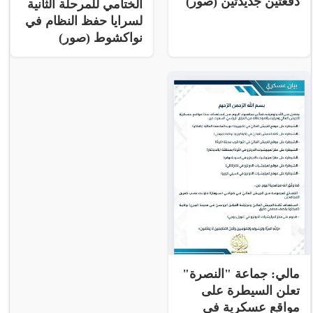
دفعتين جديدتين (صور)
الختامي للمرحلة الثانية
لسرايا حفظ النظام في
نواكشوط (صور)
مالي: جماعة "النصرة"
تعلن السيطرة على
مواقع عسكرية فى