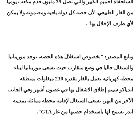
السلحفاة آحميم الكبير والتي تصل 35 مليون قدم مكعب يومياً
من الغاز الطبيعي، لأن حصة كل دولة باقية ومضمونة ولا يمكن
لأي طرف الإخلال بها".
وتابع المصدر: "بخصوص استغلال هذه الحصة، توجد موريتانيا
والسنغال حاليا في وضع متقارب حيث تسعى موريتانيا لبناء
محطة كهربائية تعمل بالغاز بقدرة 230 ميغاوات بمنطقة
اندياكو سيتم إطلاق الاشغال بها في غضون أشهر وفي الجانب
الآخر من النهر، تسعى السنغال لإقامة محطة مماثلة بمدينة
اندر تسمح لها باستخدام حصتها من غاز GTA".