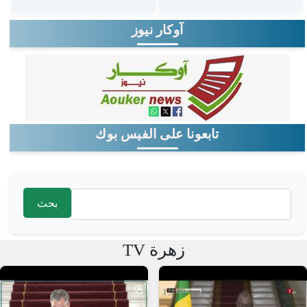
آوكار نيوز
تابعونا على الفيس بوك
‏بحث ‏
استمارة البحث
زهرة TV