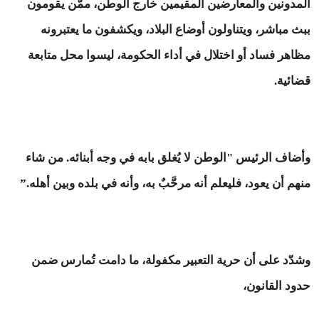
المدونين والمعارضين المقيمين خارج الوطن، ممّن يقومون
ببث مباشر، ويتناولون أوضاع البلاد، ويكشفون ما يعتبرونه
مظاهر فساد أو اختلال في أداء الحكومة، ليسوا محل متابعة
قضائية.
وأضاف الرئيس "الوطن لا يُغلق بابه في وجه أبنائه. من شاء
منهم أن يعود، فليعلم أنه مرحَّبٌ به، وأنه في بلده وبين أهله.”
وشدّد على أن حرية التعبير مكفولة، ما دامت تُمارس ضمن
حدود القانون،