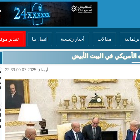
برلمانية
مقالات
أخبار رئيسية
اتصل بنا
تقدير مو
 الأمريكي في البيت الأبيض
أربعاء, 2025-07-09 22:39
و
ي
و
ا
ن
إ
ا
(