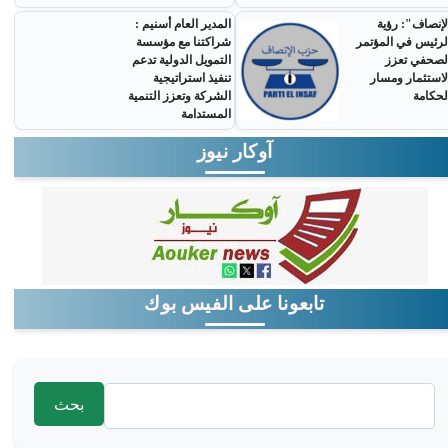
لإنصاف": رؤية
المدير العام أسنيم :
لرئيس في المؤتمر
شراكتنا مع مؤسسة
لصحفي تعزز
التمويل الدولية تدعم
لاستثمار ومسار
تنفيذ استراتيجية
لحكامة
الشركة وتعزز التنمية
المستدامة
آوكار نيوز
تابعونا على الفيس بوك
‏بحث ‏
استمارة البحث