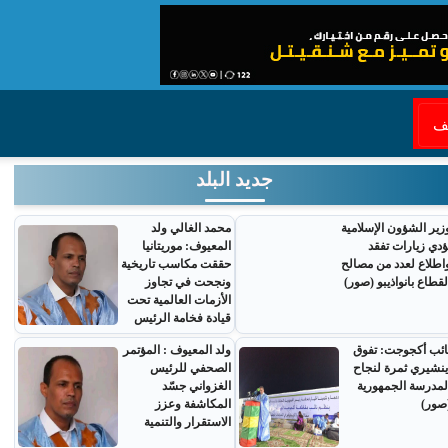
قف
جديد البلد
زير الشؤون الإسلامية
محمد الغالي ولد
ؤدي زيارات تفقد
المعيوف: موريتانيا
اطلاع لعدد من مصالح
حققت مكاسب تاريخية
لقطاع بانواذيبو (صور)
ونجحت في تجاوز
الأزمات العالمية تحت
قيادة فخامة الرئيس
ائب أكجوجت: تفوق
ولد المعيوف : المؤتمر
ينشيري ثمرة لنجاح
الصحفي للرئيس
لمدرسة الجمهورية
الغزواني جسّد
صور)
المكاشفة وعزز
الاستقرار والتنمية