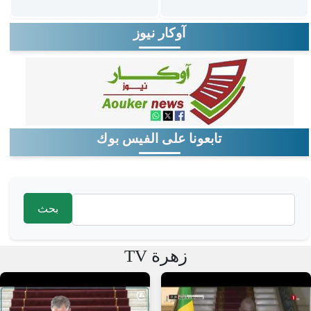
آوكار نيوز
تابعونا على الفيس بوك
‏بحث ‏
استمارة البحث
زهرة TV