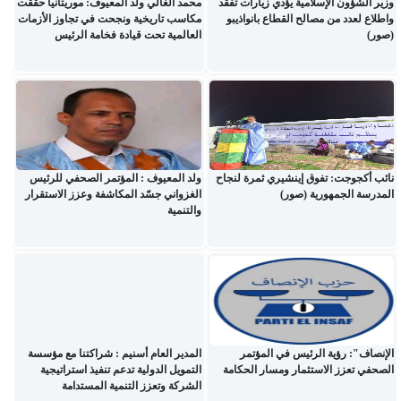
وزير الشؤون الإسلامية يؤدي زيارات تفقد
محمد الغالي ولد المعيوف: موريتانيا حققت
واطلاع لعدد من مصالح القطاع بانواذيبو
مكاسب تاريخية ونجحت في تجاوز الأزمات
(صور)
العالمية تحت قيادة فخامة الرئيس
نائب أكجوجت: تفوق إينشيري ثمرة لنجاح
ولد المعيوف : المؤتمر الصحفي للرئيس
المدرسة الجمهورية (صور)
الغزواني جسّد المكاشفة وعزز الاستقرار
والتنمية
الإنصاف": رؤية الرئيس في المؤتمر
المدير العام أسنيم : شراكتنا مع مؤسسة
الصحفي تعزز الاستثمار ومسار الحكامة
التمويل الدولية تدعم تنفيذ استراتيجية
الشركة وتعزز التنمية المستدامة