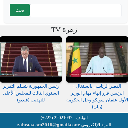
‏بحث ‏
استمارة البحث
زهرة TV
القصر الرئاسى بالسنغال :
رئيس الجمهورية يتسلم التقرير
الرئيس قرر إنهاء مهام الوزير
السنوي الثالث للمجلس الأعلى
الأول عثمان سونكو وحل الحكومة
للتهذيب (فيديو)
(بيان)
الهاتف : 22021097 (222+)
zahraa.com2016@gmail.com
البريد الإلكتروني :