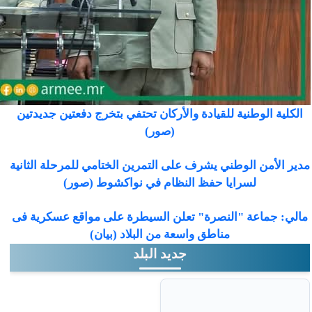
الكلية الوطنية للقيادة والأركان تحتفي بتخرج دفعتين جديدتين
(صور)
مدير الأمن الوطني يشرف على التمرين الختامي للمرحلة الثانية
لسرايا حفظ النظام في نواكشوط (صور)
مالي: جماعة "النصرة" تعلن السيطرة على مواقع عسكرية فى
مناطق واسعة من البلاد (بيان)
جديد البلد