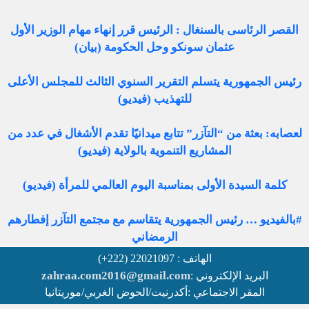
القصر الرئاسى بالسنغال : الرئيس قرر إنهاء مهام الوزير الأول
عثمان سونكو وحل الحكومة (بيان)
رئيس الجمهورية يتسلم التقرير السنوي الثالث للمجلس الأعلى
للتهذيب (فيديو)
لعصابه: بعثة من “التآزر” تتابع ميدانيًا تقدم الأشغال في عدد من
المشاريع التنموية بالولاية (فيديو)
كلمة السيدة الأولى بمناسبة اليوم العالمي للمرأة (فيديو)
#بالفيديو … رئيس الجمهورية يتقاسم مع مجتمع التآزر إفطارهم
الرمضاني
الهاتف : 22021097 (222+)
zahraa.com2016@gmail.com
البريد الإلكتروني :
المقر الاجتماعي :أكدرنيت/الحوض الغربي/موريتانيا