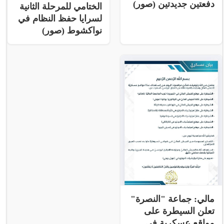
دفعتين جديدتين (صور)
الختامي للمرحلة الثانية
لسرايا حفظ النظام في
نواكشوط (صور)
مالي: جماعة "النصرة"
تعلن السيطرة على
مواقع عسكرية فى