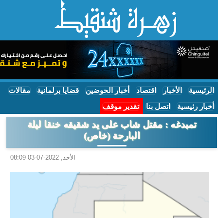
الرئيسية
الأخبار
اقتصاد
أخبار الحوضين
قضايا برلمانية
مقالات
أخبار رئيسية
اتصل بنا
تقدير موقف
تمبدغه : مقتل شاب على يد شقيقه خنقا ليلة
البارحة (خاص)
الأحد, 2022-07-03 08:09