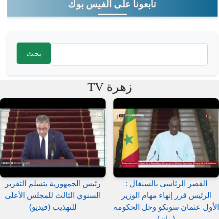
تابعونا على الفيس بوك
‏بحث ‏
استمارة البحث
زهرة TV
القصر الرئاسى بالسنغال :
رئيس الجمهورية يتسلم التقرير
الرئيس قرر إنهاء مهام الوزير
السنوي الثالث للمجلس الأعلى
الأول عثمان سونكو وحل الحكومة
للتهذيب (فيديو)
(بيان)