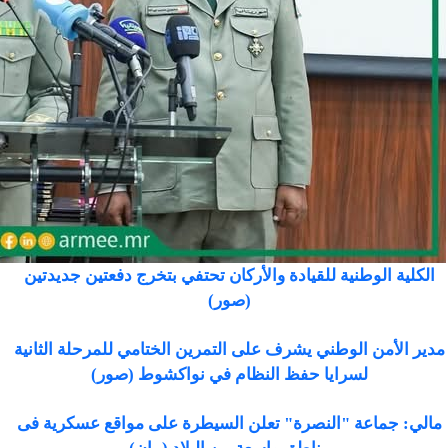
الكلية الوطنية للقيادة والأركان تحتفي بتخرج دفعتين جديدتين
(صور)
مدير الأمن الوطني يشرف على التمرين الختامي للمرحلة الثانية
لسرايا حفظ النظام في نواكشوط (صور)
مالي: جماعة "النصرة" تعلن السيطرة على مواقع عسكرية فى