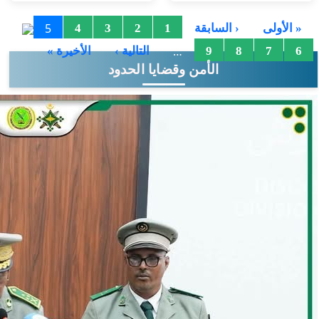
الصفحات
5
« الأولى
‹ السابقة
1
2
3
4
…
6
7
8
9
التالية ›
الأخيرة »
الأمن وقضايا الحدود